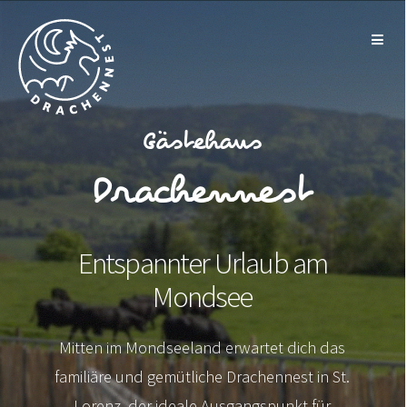
Gästehaus
Drachennest
Entspannter Urlaub am
Mondsee
Mitten im Mondseeland erwartet dich das
familiäre und gemütliche Drachennest in St.
Lorenz, der ideale Ausgangspunkt für